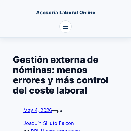
Asesoría Laboral Online
Saltar
al
Gestión externa de
contenido
nóminas: menos
errores y más control
del coste laboral
May 4, 2026
—
por
Joaquín Siliuto Falcon