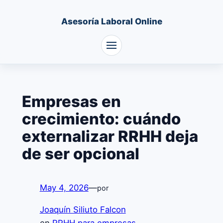
Asesoría Laboral Online
Saltar
al
Empresas en
contenido
crecimiento: cuándo
externalizar RRHH deja
de ser opcional
May 4, 2026
—
por
Joaquín Siliuto Falcon