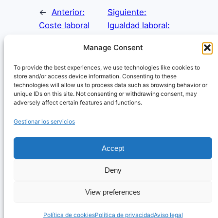
←
Anterior:
Siguiente:
Coste laboral
Igualdad laboral:
real: cuánto
una obligación
Manage Consent
cuesta contratar
que también
a una persona en
mejora la gestión
To provide the best experiences, we use technologies like cookies to
store and/or access device information. Consenting to these
tu empresa
de empresa
→
technologies will allow us to process data such as browsing behavior or
unique IDs on this site. Not consenting or withdrawing consent, may
adversely affect certain features and functions.
Gestionar los servicios
© 2026 Asesoría Laboral Online
Accept
Aviso legal
Política de privacidad
Deny
Política de cookies
View preferences
Desarrollo web
RED
SEO
Política de cookies
Política de privacidad
Aviso legal