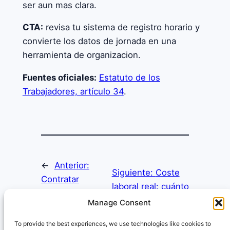
ser aun mas clara.
CTA:
revisa tu sistema de registro horario y
convierte los datos de jornada en una
herramienta de organizacion.
Fuentes oficiales:
Estatuto de los
Trabajadores, artículo 34
.
←
Anterior:
Siguiente:
Coste
Contratar
laboral real: cuánto
personal: cómo
cuesta contratar a
Manage Consent
evitar errores
una persona en tu
antes de firmar
To provide the best experiences, we use technologies like cookies to
empresa
→