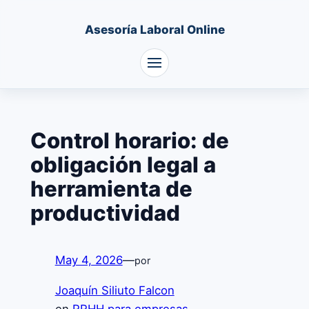
Asesoría Laboral Online
Saltar
al
Control horario: de
contenido
obligación legal a
herramienta de
productividad
May 4, 2026
—
por
Joaquín Siliuto Falcon